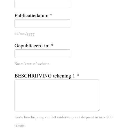
Publicatiedatum *
dd/mm/yyyy
Gepubliceerd in: *
Naam krant of website
BESCHRIJVING tekening 1 *
Korte beschrijving van het onderwerp van de prent in max 200
tekens.