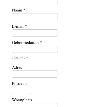
Naam *
E-mail *
Geboortedatum *
dd/mm/yyyy
Adres
Postcode
Woonplaats