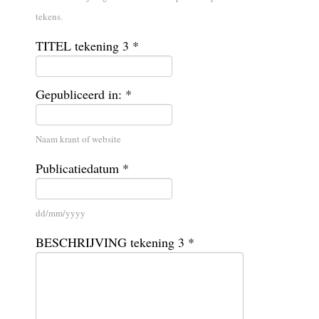
tekens.
TITEL tekening 3 *
Gepubliceerd in: *
Naam krant of website
Publicatiedatum *
dd/mm/yyyy
BESCHRIJVING tekening 3 *