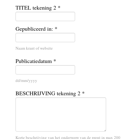
TITEL tekening 2 *
Gepubliceerd in: *
Naam krant of website
Publicatiedatum *
dd/mm/yyyy
BESCHRIJVING tekening 2 *
Korte beschrijving van het onderwerp van de prent in max 200